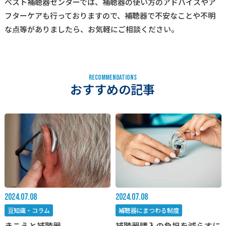
ベスト補聴器センターでは、補聴器の使い方のアドバイスやア
フターケアも行っておりますので、補聴器で不安なことや不明
な点等がありましたら、お気軽にご相談ください。
R
E
C
O
M
M
E
N
D
A
T
I
O
N
S
おすすめの記事
2024.07.08
2024.07.08
豆知識・コラム
補聴器にまつわる制度
きこえと補聴器
補聴器購入の負担を減らすに