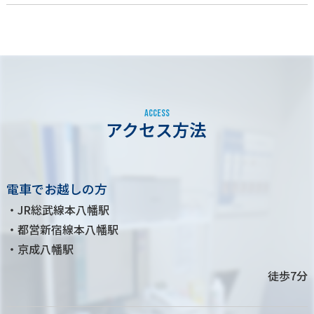
A
C
C
E
S
S
アクセス方法
電車でお越しの方
・JR総武線本八幡駅
・都営新宿線本八幡駅
・京成八幡駅
徒歩7分