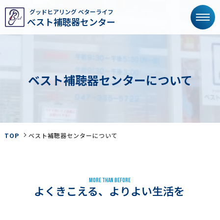
グッドヒアリング ベターライフ
べスト補聴器センター
ベ
ス
ト
補
聴
器
セ
ン
タ
ー
に
つ
い
て
TOP
ベスト補聴器センターについて
MORE THAN BEFORE
よくきこえる、よりよい生活を