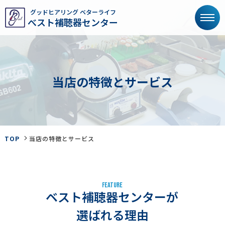
グッドヒアリング ベターライフ
べスト補聴器センター
当
店
の
特
徴
と
サ
ー
ビ
ス
TOP
当店の特徴とサービス
F
E
A
T
U
R
E
ベスト補聴器センターが
選ばれる理由