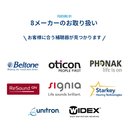
F
E
A
T
U
R
E
0
1
8メーカーのお取り扱い
お客様に合う補聴器が見つかります